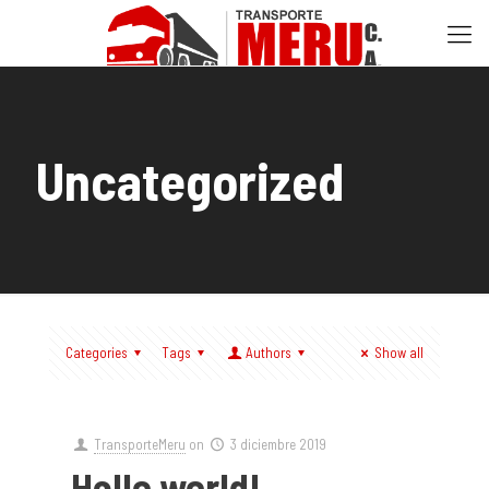
Uncategorized
Categories
Tags
Authors
Show all
TransporteMeru
on
3 diciembre 2019
Hello world!